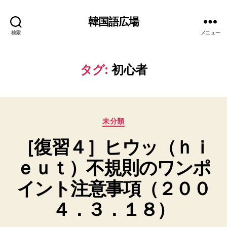
韓国語広場
検索
メニュー
タグ:
初心者
カ
未分類
テ
［復習４］ヒウッ（ｈｉ
ゴ
リ
ｅｕｔ）不規則のワンポ
ー
イント注意事項（２００
４．３．１８）