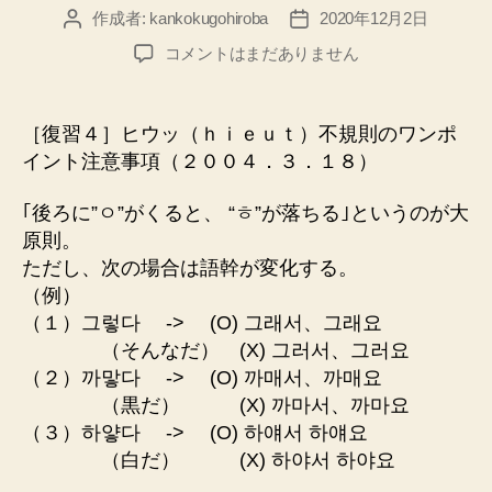
作成者:
kankokugohiroba
2020年12月2日
投
投
稿
稿
［復
コメントはまだありません
者
日
習
４］
ヒ
［復習４］ヒウッ（ｈｉｅｕｔ）不規則のワンポ
ウ
イント注意事項（２００４．３．１８）
ッ
（ｈ
｢後ろに”ㅇ”がくると、 “ㅎ”が落ちる｣というのが大
ｉ
原則。
ｅ
ただし、次の場合は語幹が変化する。
ｕ
ｔ）
（例）
不
（１）그렇다 -> (O) 그래서、그래요
規
（そんなだ） (X) 그러서、그러요
則
（２）까맣다 -> (O) 까매서、까매요
の
（黒だ） (X) 까마서、까마요
ワ
（３）하얗다 -> (O) 하얘서 하얘요
ン
（白だ） (X) 하야서 하야요
ポ
イ