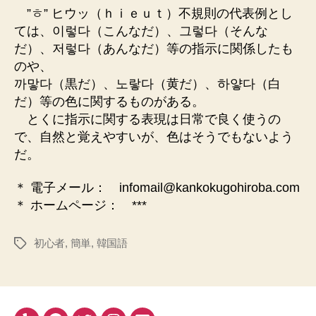
”ㅎ” ヒウッ（ｈｉｅｕｔ）不規則の代表例とし
ン
ト
ては、이렇다（こんなだ）、그렇다（そんな
注
だ）、저렇다（あんなだ）等の指示に関係したも
意
のや、
事
까맣다（黒だ）、노랗다（黄だ）、하얗다（白
項
だ）等の色に関するものがある。
（２
とくに指示に関する表現は日常で良く使うの
０
で、自然と覚えやすいが、色はそうでもないよう
０
４．
だ。
３．
１
＊ 電子メール： infomail@kankokugohiroba.com
８）
＊ ホームページ： ***
へ
の
初心者
,
簡単
,
韓国語
タ
グ